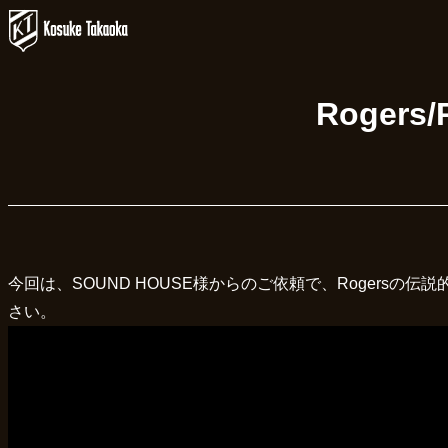
内
容
を
ス
Roger
キ
ッ
プ
今回は、SOUND HOUSE様からのご依頼で、Rogersの
さい。